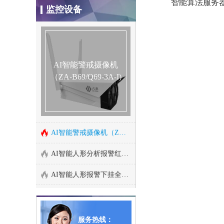
监控设备
智慧农业监控系统安装方
400万红外高清网络高速变焦智能球型机
案
成都门禁系统安装
200万红外高清网络高速变焦智能球型机
酒店监控系统安装方案
AI智能警戒摄像机
200万星光级日夜型高清网络半球型摄像机
（ZA-B69/Q69-3A-I)
危化品工厂防爆监控安装
智能算法服务器/智能视频监控算法服务器
河道水位远程监控安装
智能人形报警全彩枪式监控摄像机（ZA-Q69-2AWS)
森林防火监控系统方案
AI智能警戒摄像机（ZA-B69/Q69-3A-I)
连锁店安防监控解决方案
AI智能人形分析报警红外半球监控摄像机
汽车4S店安防解决方案
AI智能人形报警下挂全彩枪式监控摄像机
养殖场监控系统安装方案
AI智能警戒防爆摄像机
停车场出入口监控管理系
智能算法分析盒子/边缘计算盒子
统
服务热线：