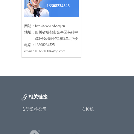
大型商场监控系统安装方
13308234525
海康萤石C6TC家用云台监控摄像头带移动侦测电话提醒
案
塔吊机防碰撞安全监测系
AI智能人形分析监控室外枪式摄像头
统
网站：
http://www.cd-wq.cn
老旧小区监控系统工程安
地址：四川省成都市金牛区兴科中
萤石1080P200万高清云台网络摄像机
装
路3号领先时代1栋2单元7楼
高空抛物监控安装方案
电话：13308234525
海康500万日夜型红外高清半球网络摄像机
email：616536394@qq.com
智慧车棚安防监控系统安
西数紫盘 高速安防监控专用硬盘2T/4T/6T/8T监控录像存储专用
装
机房监控系统设计方案
监控录像存储专用希捷硬盘 2T/4T/6T SATA接口硬盘
学校监控安装方案
海康5寸球机顶装支架
工厂监控安装方案
海康威视热成像双光谱智能球型摄像机
相关链接
仓库安防监控安装方案
海康威视热成像仪智能人体测温筒机
安防监控公司
安检机
别墅监控安装方案
海康威视智能人体测温声光半球热成像仪
连锁店监控安装方案
海康威视手持人体测温热成像仪