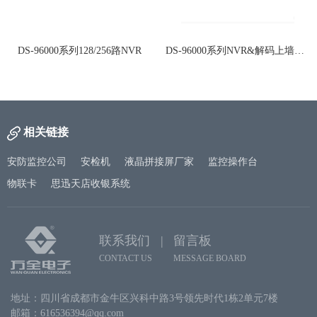
DS-96000系列128/256路NVR
DS-96000系列NVR&解码上墙一体机
相关链接
安防监控公司
安检机
液晶拼接屏厂家
监控操作台
物联卡
思迅天店收银系统
联系我们 |
留言板
CONTACT US
MESSAGE BOARD
地址：四川省成都市金牛区兴科中路3号领先时代1栋2单元7楼
邮箱：616536394@qq.com