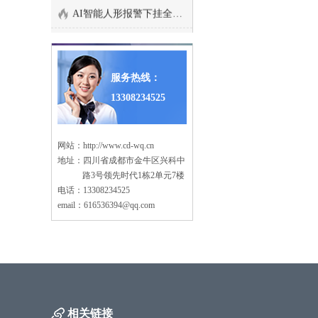
AI智能人形报警下挂全彩枪式监控摄像机
养殖场监控系统安装方案
AI智能警戒防爆摄像机
停车场出入口监控管理系
智能算法分析盒子/边缘计算盒子
统
服务热线：
大型商场监控系统安装方
13308234525
海康萤石C6TC家用云台监控摄像头带移动侦测电话提醒
案
塔吊机防碰撞安全监测系
AI智能人形分析监控室外枪式摄像头
统
网站：
http://www.cd-wq.cn
老旧小区监控系统工程安
地址：四川省成都市金牛区兴科中
萤石1080P200万高清云台网络摄像机
装
路3号领先时代1栋2单元7楼
高空抛物监控安装方案
电话：13308234525
海康500万日夜型红外高清半球网络摄像机
email：616536394@qq.com
智慧车棚安防监控系统安
西数紫盘 高速安防监控专用硬盘2T/4T/6T/8T监控录像存储专用
装
机房监控系统设计方案
监控录像存储专用希捷硬盘 2T/4T/6T SATA接口硬盘
学校监控安装方案
海康5寸球机顶装支架
工厂监控安装方案
海康威视热成像双光谱智能球型摄像机
相关链接