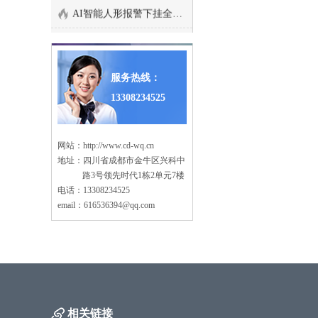
AI智能人形报警下挂全彩枪式监控摄像机
养殖场监控系统安装方案
AI智能警戒防爆摄像机
停车场出入口监控管理系
智能算法分析盒子/边缘计算盒子
统
服务热线：
大型商场监控系统安装方
13308234525
海康萤石C6TC家用云台监控摄像头带移动侦测电话提醒
案
塔吊机防碰撞安全监测系
AI智能人形分析监控室外枪式摄像头
统
网站：
http://www.cd-wq.cn
老旧小区监控系统工程安
地址：四川省成都市金牛区兴科中
萤石1080P200万高清云台网络摄像机
装
路3号领先时代1栋2单元7楼
高空抛物监控安装方案
电话：13308234525
海康500万日夜型红外高清半球网络摄像机
email：616536394@qq.com
智慧车棚安防监控系统安
西数紫盘 高速安防监控专用硬盘2T/4T/6T/8T监控录像存储专用
装
机房监控系统设计方案
监控录像存储专用希捷硬盘 2T/4T/6T SATA接口硬盘
学校监控安装方案
海康5寸球机顶装支架
工厂监控安装方案
海康威视热成像双光谱智能球型摄像机
相关链接