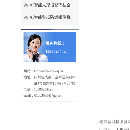
连锁店安防监控解决方案
AI智能人形报警下挂全彩枪式监控摄像机
汽车4S店安防解决方案
AI智能警戒防爆摄像机
养殖场监控系统安装方案
智能算法分析盒子/边缘计算盒子
停车场出入口监控管理系
海康萤石C6TC家用云台监控摄像头带移动侦测电话提醒
统
服务热线：
大型商场监控系统安装方
13308234525
AI智能人形分析监控室外枪式摄像头
案
塔吊机防碰撞安全监测系
萤石1080P200万高清云台网络摄像机
统
网站：
http://www.cd-wq.cn
老旧小区监控系统工程安
地址：四川省成都市金牛区兴科中
海康500万日夜型红外高清半球网络摄像机
装
路3号领先时代1栋2单元7楼
高空抛物监控安装方案
电话：13308234525
西数紫盘 高速安防监控专用硬盘2T/4T/6T/8T监控录像存储专用
email：616536394@qq.com
智慧车棚安防监控系统安
监控录像存储专用希捷硬盘 2T/4T/6T SATA接口硬盘
装
机房监控系统设计方案
海康5寸球机顶装支架
学校监控安装方案
老鼠智能检测算
海康威视热成像双光谱智能球型摄像机
话识别、人形分