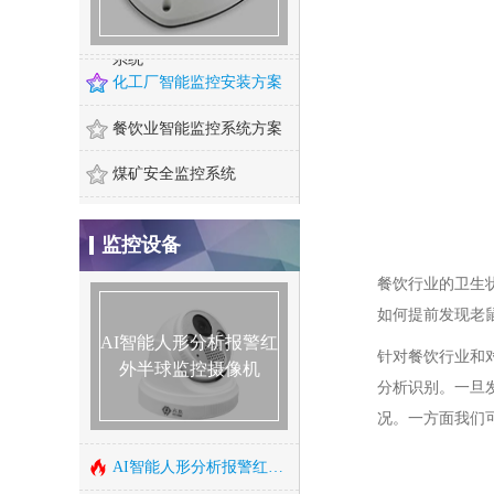
智能火车车厢号识别监控
系统
化工厂智能监控安装方案
餐饮业智能监控系统方案
煤矿安全监控系统
400万红外高清网络高速变焦智能球型机
智慧农业监控系统安装方
200万红外高清网络高速变焦智能球型机
监控设备
案
成都门禁系统安装
200万星光级日夜型高清网络半球型摄像机
餐饮行业的卫生
酒店监控系统安装方案
如何提前发现老
智能算法服务器/智能视频监控算法服务器
AI智能人形分析报警红
针对餐饮行业和
危化品工厂防爆监控安装
外半球监控摄像机
智能人形报警全彩枪式监控摄像机（ZA-Q69-2AWS)
分析识别。一旦
河道水位远程监控安装
况。一方面我们
AI智能警戒摄像机（ZA-B69/Q69-3A-I)
森林防火监控系统方案
AI智能人形分析报警红外半球监控摄像机