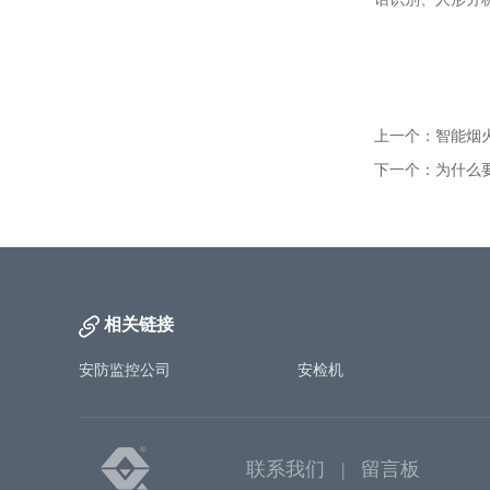
工厂监控安装方案
海康威视热成像仪智能人体测温筒机
仓库安防监控安装方案
海康威视智能人体测温声光半球热成像仪
别墅监控安装方案
海康威视手持人体测温热成像仪
上一个：智能烟
连锁店监控安装方案
海康威视壁挂式DC12V电源适配器
下一个：为什么
智能火焰识别监控方案
海康威视300 万低照度20倍光学红外网络高清高速智能球机
智能河道监控系统方案
海康威视800万混合补光网络高清一体化云台筒型AI人脸抓拍摄像机
智能火车车厢号识别监控
DS-96000系列NVR&解码上墙一体机
系统
相关链接
萤石C3C 200万高清全彩夜视PoE摄像机
安防监控公司
安检机
海康威视4寸球机支架
DS-96000系列128/256路NVR
联系我们 |
留言板
500万 1/3” CMOS ICR日夜型筒型网络摄像机