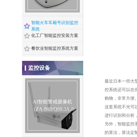
智能河道监控系统方案
智能火车车厢号识别监控
系统
化工厂智能监控安装方案
餐饮业智能监控系统方案
煤矿安全监控系统
监控设备
智慧农业监控系统安装方
400万红外高清网络高速变焦智能球型机
案
最近日本一些大
成都门禁系统安装
控系统还可以在
200万红外高清网络高速变焦智能球型机
购物，非常方便
酒店监控系统安装方案
AI智能警戒摄像机
200万星光级日夜型高清网络半球型摄像机
这套系统不光可
（ZA-B69/Q69-3A-I)
危化品工厂防爆监控安装
进行识别和分析
智能算法服务器/智能视频监控算法服务器
另外，智能监控
河道水位远程监控安装
智能人形报警全彩枪式监控摄像机（ZA-Q69-2AWS)
的算法，算法定