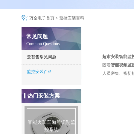
万全电子首页
>
监控安装百科
常见问题
Common Questions
超市安装智能监
云智售常见问题
随着
智能视频监
监控安装百科
人员密集、密切
仓库安防监控安装方案
热门安装方案
别墅监控安装方案
连锁店监控安装方案
智能火车车厢号识别监
智能火车车厢号识别监
智能火车车厢号识别监
控系统
控系统
控系统
智能火焰识别监控方案