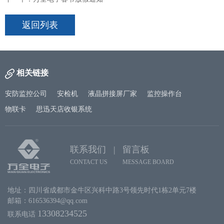
返回列表
相关链接
安防监控公司
安检机
液晶拼接屏厂家
监控操作台
物联卡
思迅天店收银系统
联系我们 |
留言板
CONTACT US
MESSAGE BOARD
地址：四川省成都市金牛区兴科中路3号领先时代1栋2单元7楼
邮箱：616536394@qq.com
13308234525
联系电话