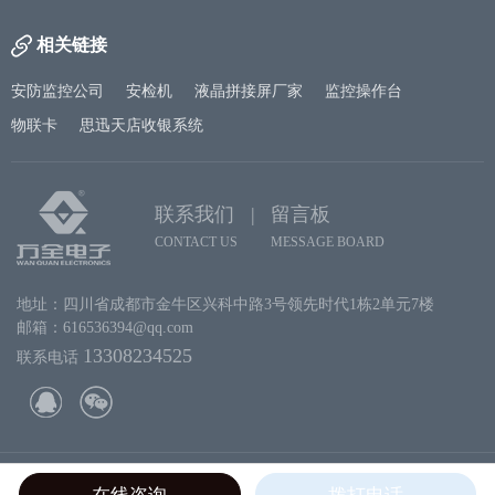
相关链接
安防监控公司
安检机
液晶拼接屏厂家
监控操作台
物联卡
思迅天店收银系统
联系我们 |
留言板
CONTACT US
MESSAGE BOARD
地址：四川省成都市金牛区兴科中路3号领先时代1栋2单元7楼
邮箱：616536394@qq.com
13308234525
联系电话
Copyright 2019 成都万全电子. ALL Rights Reserved.
蜀ICP备09005400号-1
在线咨询
拨打电话